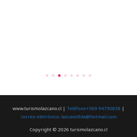
www.turismolazcano.cl |
Teléfono+569 94790838
|
correo eletrónico: lazcanoltda@hotmail.com
Copyright © 2026 turismolazcano.cl