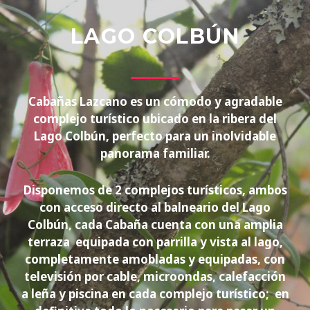
LAGO COLBÚN
Cabañas Lazcano es un cómodo y agradable
complejo turístico ubicado en la ribera del
Lago Colbún, perfecto para un inolvidable
panorama familiar.
Disponemos de 2 complejos turísticos, ambos
con acceso directo al balneario del Lago
Colbún, cada Cabaña cuenta con una amplia
terraza equipada con parrilla y vista al lago,
completamente amobladas y equipadas, con
televisión por cable, microondas, calefacción
a leña y piscina en cada complejo turístico; en